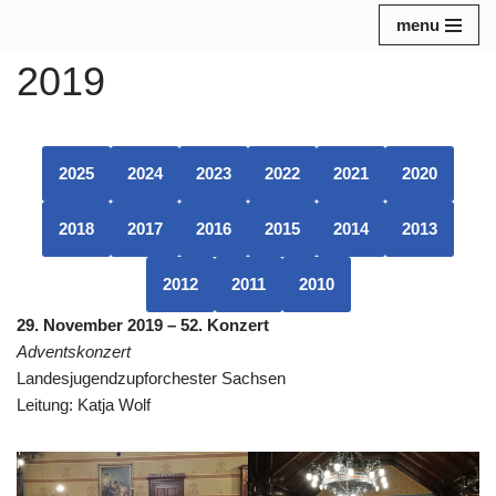
menu
Zum
2019
Inhalt
springen
2025
2024
2023
2022
2021
2020
2018
2017
2016
2015
2014
2013
2012
2011
2010
29. November 2019 – 52. Konzert
Adventskonzert
Landesjugendzupforchester Sachsen
Leitung: Katja Wolf