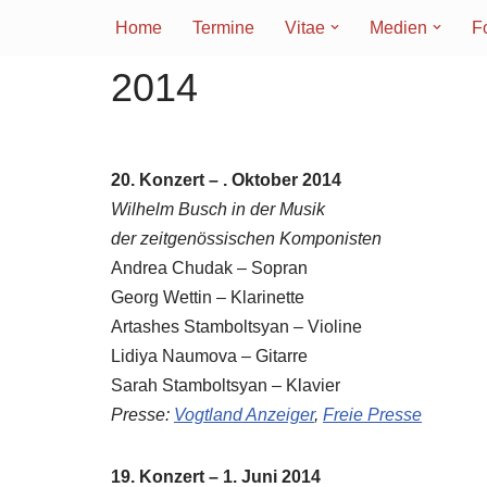
Home
Termine
Vitae
Medien
F
Zum
2014
Inhalt
springen
20. Konzert – . Oktober 2014
Wilhelm Busch in der Musik
der zeitgenössischen Komponisten
Andrea Chudak – Sopran
Georg Wettin – Klarinette
Artashes Stamboltsyan – Violine
Lidiya Naumova – Gitarre
Sarah Stamboltsyan – Klavier
Presse:
Vogtland Anzeiger
,
Freie Presse
19. Konzert – 1. Juni 2014