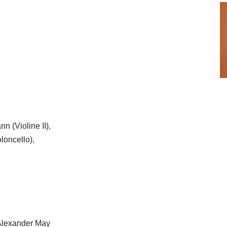
n (Violine II),
loncello),
Alexander May