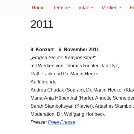
Home
Termine
Vitae
Medien
F
Zum
2011
Inhalt
springen
8. Konzert – 6. November 2011
„Fragen Sie die Komponisten!“
mit Werken von Thomas Richter, Jan Cyž,
Ralf Frank und Dr. Martin Hecker
Aufführende:
Andrea Chudak (Sopran), Dr. Martin Hecker (Klav
Maria-Anja Hübenthal (Harfe), Annette Schneider
Sarah Stamboltsyan (Klavier), Artashes Stambolt
Moderation: Dr. Wolfgang Horlbeck
Presse:
F
reie Presse