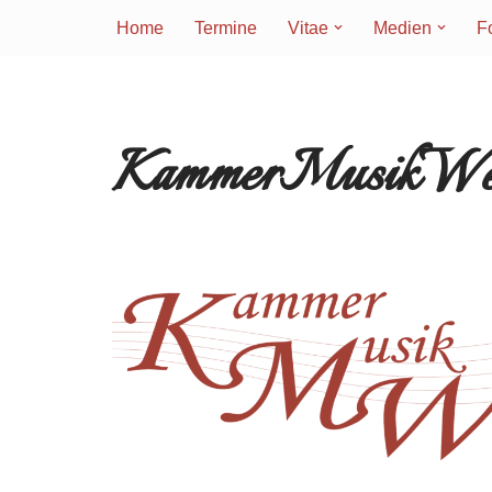
Home
Termine
Vitae
Medien
F
Zum
Inhalt
springen
KammerMusikWelt