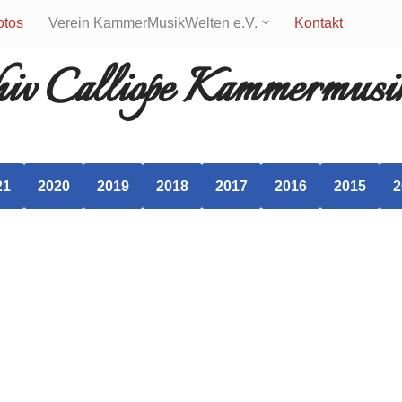
otos
Verein KammerMusikWelten e.V.
Kontakt
iv Calliope Kammermusik
21
2020
2019
2018
2017
2016
2015
2