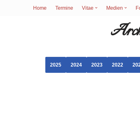
Home
Termine
Vitae
Medien
F
Zum
Arch
Inhalt
springen
2025
2024
2023
2022
20